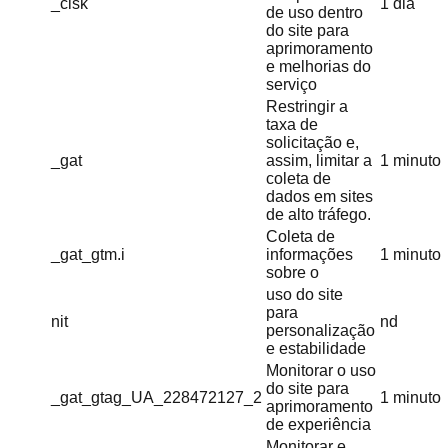
_clsk
1 dia
de uso dentro
do site para
aprimoramento
e melhorias do
serviço
Restringir a
taxa de
solicitação e,
_gat
assim, limitar a
1 minuto
coleta de
dados em sites
de alto tráfego.
Coleta de
_gat_gtm.i
informações
1 minuto
sobre o
uso do site
para
nit
nd
personalização
e estabilidade
Monitorar o uso
do site para
_gat_gtag_UA_228472127_2
1 minuto
aprimoramento
de experiência
Monitorar e