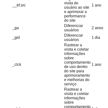
visita do
__trf.src
1 ano
usuário ao site
e aprimorar a
performance
do site
Diferenciar
_ga
2 anos
usuários
Diferenciar
_gid
1 dia
usuários
Rastrear a
visita e coletar
informações
sobre
comportamento
_clck
1 ano
de uso dentro
do site para
aprimoramento
e melhorias do
serviço
Rastrear a
visita e coletar
informações
sobre
comportamento