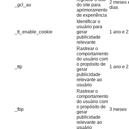
2 meses 
_gcl_au
do site para
dias
aprimoramento
de experiência
Identificar o
usuário para
_tt_enable_cookie
gerar
1 ano e 2
publicidade
relevante
Rastrear o
comportamento
do usuário com
o propósito de
_ttp
1 ano e 2
gerar
publicidade
relevante ao
usuário
Rastrear o
comportamento
do usuário com
o propósito de
_fbp
3 meses
gerar
publicidade
relevante ao
usuário