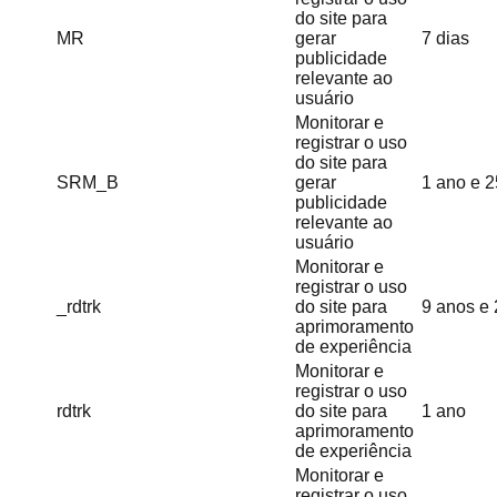
do site para
MR
gerar
7 dias
publicidade
relevante ao
usuário
Monitorar e
registrar o uso
do site para
SRM_B
gerar
1 ano e 2
publicidade
relevante ao
usuário
Monitorar e
registrar o uso
_rdtrk
do site para
9 anos e 
aprimoramento
de experiência
Monitorar e
registrar o uso
rdtrk
do site para
1 ano
aprimoramento
de experiência
Monitorar e
registrar o uso