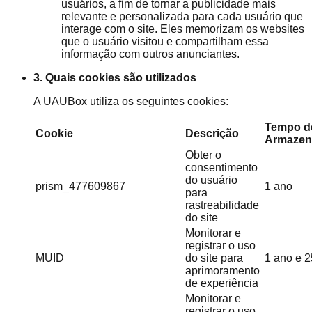
usuários, a fim de tornar a publicidade mais
relevante e personalizada para cada usuário que
interage com o site. Eles memorizam os websites
que o usuário visitou e compartilham essa
informação com outros anunciantes.
3. Quais cookies são utilizados
A UAUBox utiliza os seguintes cookies:
Tempo d
Cookie
Descrição
Armazen
Obter o
consentimento
do usuário
prism_477609867
1 ano
para
rastreabilidade
do site
Monitorar e
registrar o uso
MUID
do site para
1 ano e 2
aprimoramento
de experiência
Monitorar e
registrar o uso